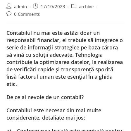
Post
Post
Post
admin
17/10/2023
archive
author:
published:
category:
Post
0 Comments
comments:
Contabilul nu mai este astăzi doar un
responsabil financiar, el trebuie să integreze o
serie de informaţii strategice pe baza cărora
să vină cu soluţii adecvate. Tehnologia
contribuie la optimizarea datelor, la realizarea
de verificări rapide şi transparenţă sporită
însă factorul uman este esenţial în a ghida
etic.
De ce ai nevoie de un contabil?
Contabilul este necesar din mai multe
considerente, detaliate mai jos:
a)
Conformarea fiscală este esenţială pentru