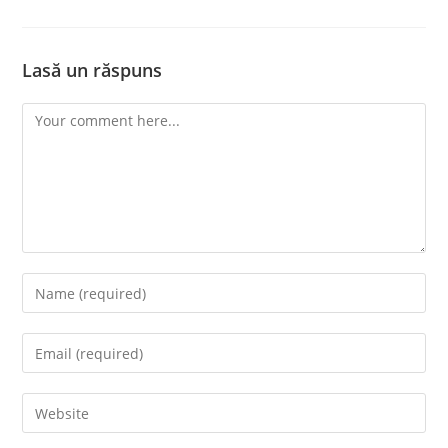
Lasă un răspuns
Comment
Enter
your
name
Enter
or
your
username
email
Enter
to
address
your
comment
to