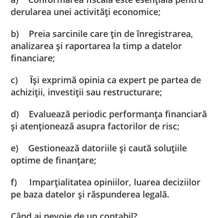
derularea unei activităţi economice;
b)
Preia sarcinile care ţin de înregistrarea,
analizarea şi raportarea la timp a datelor
financiare;
c)
Ȋşi exprimă opinia ca expert pe partea de
achiziţii, investiţii sau restructurare;
d)
Evaluează periodic performanţa financiară
şi atenţionează asupra factorilor de risc;
e)
Gestionează datoriile şi caută soluţiile
optime de finanţare;
f)
Imparţialitatea opiniilor, luarea deciziilor
pe baza datelor şi răspunderea legală.
Când ai nevoie de un contabil?