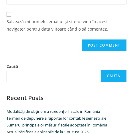
address
your
comment
to
website
comment
URL
Salvează-mi numele, emailul și site-ul web în acest
(optional)
navigator pentru data viitoare când o să comentez.
Caută
CAUTĂ
Recent Posts
Modalităţi de obţinere a rezidenţei fiscale în România
Termen de depunere a raportărilor contabile semestriale
Sumarul principalelor măsuri fiscale adoptate în România
Actualizări fiscale aplicabile de la 1 August 2025