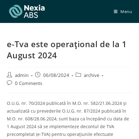
Skip
to
Menu
content
e-Tva este operaţional de la 1
August 2024
Post
Post
Post
admin
06/08/2024
archive
author:
published:
category:
Post
0 Comments
comments:
O.U.G. nr. 70/2024 publicată în M.O. nr. 582/21.06.2024 şi
actualizată cu prevederile O.U.G. nr. 87/2024 publicată în
M.O. nr. 608/28.06.2024, sunt baza ca începând cu data de
1 August 2024 să se implementeze decontul de TVA
precompletat (e-TVA) pentru operaţiunile efectuate