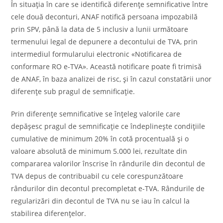
Ȋn situaţia în care se identifică diferenţe semnificative între
cele două deconturi, ANAF notifică persoana impozabilă
prin SPV, până la data de 5 inclusiv a lunii următoare
termenului legal de depunere a decontului de TVA, prin
intermediul formularului electronic «Notificarea de
conformare RO e-TVA». Această notificare poate fi trimisă
de ANAF, în baza analizei de risc, şi în cazul constatării unor
diferenţe sub pragul de semnificaţie.
Prin diferenţe semnificative se înţeleg valorile care
depăşesc pragul de semnificaţie ce îndeplineşte condiţiile
cumulative de minimum 20% în cotă procentuală şi o
valoare absolută de minimum 5.000 lei, rezultate din
compararea valorilor înscrise în rândurile din decontul de
TVA depus de contribuabil cu cele corespunzătoare
rândurilor din decontul precompletat e-TVA. Rândurile de
regularizări din decontul de TVA nu se iau în calcul la
stabilirea diferenţelor.