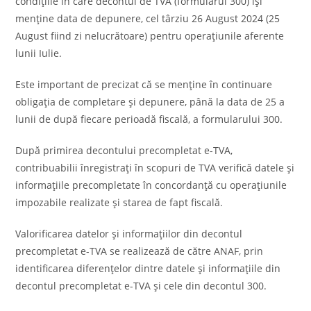
condiţiile în care decontul de TVA (formularul 300) îşi
menţine data de depunere, cel târziu 26 August 2024 (25
August fiind zi nelucrătoare) pentru operaţiunile aferente
lunii Iulie.
Este important de precizat că se menţine în continuare
obligaţia de completare şi depunere, până la data de 25 a
lunii de după fiecare perioadă fiscală, a formularului 300.
După primirea decontului precompletat e-TVA,
contribuabilii înregistraţi în scopuri de TVA verifică datele şi
informaţiile precompletate în concordanţă cu operaţiunile
impozabile realizate şi starea de fapt fiscală.
Valorificarea datelor şi informaţiilor din decontul
precompletat e-TVA se realizează de către ANAF, prin
identificarea diferenţelor dintre datele şi informaţiile din
decontul precompletat e-TVA şi cele din decontul 300.