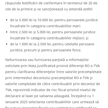
răspunde Notificării de conformare în termenul de 20 de
zile de la primire şi se sancţionează cu amendă astfel:
de la 5.000 lei la 10.000 lei, pentru persoanele juridice
încadrate în categoria contribuabililor mari;
între 2.500 lei şi 5.000 lei, pentru persoanele juridice
încadrate în categoria contribuabililor mijlocii, şi
de la 1.000 lei la 2.500 lei, pentru celelalte persoane
juridice, precum şi pentru persoanele fizice.
Nefurnizarea sau furnizarea parţială a informaţiilor
solicitate prin Nota justificativă privind diferenţe RO e-TVA
pentru clarificarea diferenţelor între valorile precompletate
prin intermediul decontului precompletat RO e-TVA şi
valorile completate de către contribuabili prin decontul de
TVA, reprezintă indicator de risc fiscal privind nivelul de
declarare al taxei pe valoarea adaugată. Ȋncepând cu 1
Ianuarie 2025 selectarea contribuabililor care urmează să
fie supuşi inspecţiei fiscale sau controlului antifraudă se