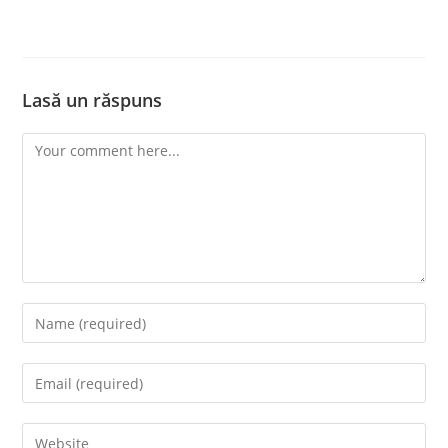
Lasă un răspuns
Comment
Enter
your
name
Enter
or
your
username
email
Enter
to