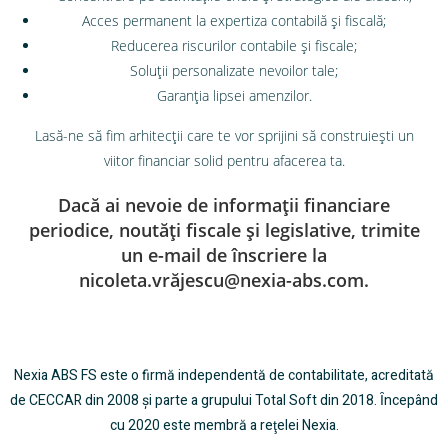
Acces permanent la expertiza contabilă şi fiscală;
Reducerea riscurilor contabile şi fiscale;
Soluţii personalizate nevoilor tale;
Garanţia lipsei amenzilor.
Lasă-ne să fim arhitecții care te vor sprijini să construiești un
viitor financiar solid pentru afacerea ta.
Dacă ai nevoie de informaţii financiare
periodice, noutăţi fiscale și legislative, trimite
un e-mail de înscriere la
nicoleta.vrăjescu@nexia-abs.com.
Nexia ABS FS este o firmă
independentă de
contabilitate, acreditată
de CECCAR din 2008 şi
parte a grupului Total Soft din 2018.
Ȋncepând
cu 2020 este membr
ă a reţelei
Nexia.