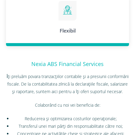
Flexibil
Nexia ABS Financial Services
Ȋţi preluăm povara tranzacţiilor contabile şi a presiunii conformării
fiscale. De la contabilitatea zilnică la declarațiile fiscale, salarizare
şi raportare, suntem aici pentru a îţi oferi suportul necesar.
Colaborând cu noi vei beneficia de:
Reducerea şi optimizarea costurilor operaţionale;
Transferul unei mari părţi din responsabilitate către noi;
Concentrare pe activitățile cheie și strategice ale afacerii;