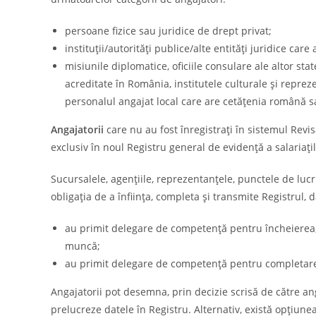
persoane fizice sau juridice de drept privat;
instituții/autorități publice/alte entități juridice c
misiunile diplomatice, oficiile consulare ale altor st
acreditate în România, institutele culturale și repre
personalul angajat local care are cetățenia română 
Angajatorii
care nu au fost înregistraţi în sistemul Revis
exclusiv în noul Registru general de evidenţă a salariaţil
Sucursalele, agențiile, reprezentanțele, punctele de lucru
obligația de a înființa, completa și transmite Registrul,
au primit delegare de competență pentru încheierea,
muncă;
au primit delegare de competență pentru completarea
Angajatorii pot desemna, prin decizie scrisă de către an
prelucreze datele în Registru. Alternativ, există opțiune