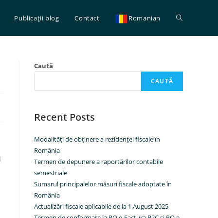
Toggle
Publicaţii blog
Contact
Romanian
website
Caută
CAUTĂ
search
Recent Posts
Modalităţi de obţinere a rezidenţei fiscale în
România
l
Termen de depunere a raportărilor contabile
semestriale
Sumarul principalelor măsuri fiscale adoptate în
România
Actualizări fiscale aplicabile de la 1 August 2025
Termen de conformare la RO e-Factura B2C şi RO e-