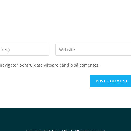
Enter
your
website
 navigator pentru data viitoare când o să comentez.
URL
(optional)