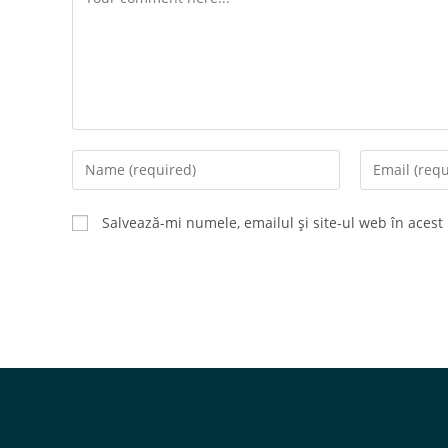
Enter
Enter
your
your
name
email
Salvează-mi numele, emailul și site-ul web în acest
or
address
username
to
to
comment
comment