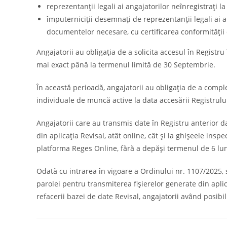
reprezentanții legali ai angajatorilor neînregistrați 
împuterniciții desemnați de reprezentanții legali ai a
documentelor necesare, cu certificarea conformității 
Angajatorii au obligația de a solicita accesul în Registru
mai exact până la termenul limită de 30 Septembrie.
În această perioadă, angajatorii au obligația de a compl
individuale de muncă active la data accesării Registrului
Angajatorii care au transmis date în Registru anterior d
din aplicația Revisal, atât online, cât și la ghișeele insp
platforma Reges Online, fără a depăși termenul de 6 lun
Odată cu intrarea în vigoare a Ordinului nr. 1107/2025, s
parolei pentru transmiterea fișierelor generate din aplic
refacerii bazei de date Revisal, angajatorii având posibil