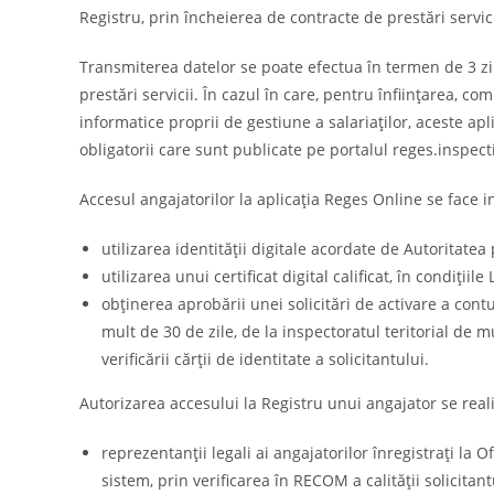
Registru, prin încheierea de contracte de prestări servic
Transmiterea datelor se poate efectua în termen de 3 zile
prestări servicii. În cazul în care, pentru înființarea, co
informatice proprii de gestiune a salariaților, aceste ap
obligatorii care sunt publicate pe portalul reges.inspect
Accesul angajatorilor la aplicația Reges Online se face in
utilizarea identității digitale acordate de Autoritatea
utilizarea unui certificat digital calificat, în condițiile
obținerea aprobării unei solicitări de activare a cont
mult de 30 de zile, de la inspectoratul teritorial de m
verificării cărții de identitate a solicitantului.
Autorizarea accesului la Registru unui angajator se real
reprezentanții legali ai angajatorilor înregistrați la
sistem, prin verificarea în RECOM a calității solicitant