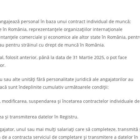
are angajează personal în baza unui contract individual de muncă;
ate în România, reprezentanțele organizațiilor internaționale
zentanțele comerciale și economice ale altor state în România, pent
sau pentru străinul cu drept de muncă în România.
al, folosit anterior, până la data de 31 Martie 2025, o pot face
or.
 sau alte unități fără personalitate juridică ale angajatorilor au
 dacă sunt îndeplinite cumulativ următoarele condiții:
 modificarea, suspendarea și încetarea contractelor individuale de
 și transmiterea datelor în Registru.
gajator, unul sau mai mulți salariați care să completeze, transmită 
a de a contracta serviciul de completare și transmitere a datelor în