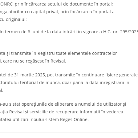
la ONRC, prin încărcarea setului de documente în portal;
ngajatorilor cu capital privat, prin încărcarea în portal a
cu originalul;
 în termen de 6 luni de la data intrării în vigoare a H.G. nr. 295/2025
eta și transmite în Registru toate elementele contractelor
, care nu se regăsesc în Revisal.
atei de 31 martie 2025, pot transmite în continuare fișiere generate
ectoratului teritorial de muncă, doar până la data înregistrării în
i.
-au sistat operațiunile de eliberare a numelui de utilizator și
ația Revisal și serviciile de recuperare informații în vederea
itatea utilizării noului sistem Reges Online.