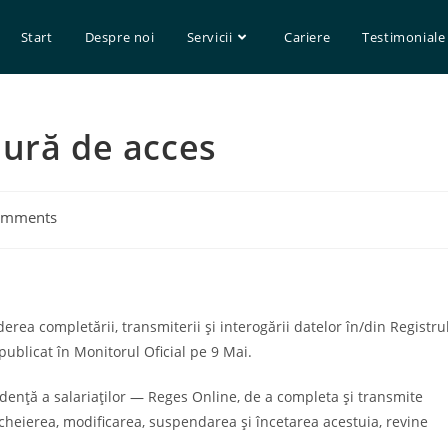
Start
Despre noi
Servicii
Cariere
Testimoniale
dură de acces
omments
s:
rea completării, transmiterii și interogării datelor în/din Registru
publicat în Monitorul Oficial pe 9 Mai.
idență a salariaților — Reges Online, de a completa și transmite
cheierea, modificarea, suspendarea și încetarea acestuia, revine