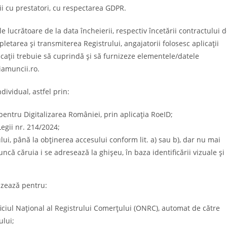
ii cu prestatori, cu respectarea GDPR.
 lucrătoare de la data încheierii, respectiv încetării contractului 
mpletarea și transmiterea Registrului, angajatorii folosesc aplicații
licații trebuie să cuprindă și să furnizeze elementele/datele
iamuncii.ro.
dividual, astfel prin:
 pentru Digitalizarea României, prin aplicația RoeID;
 Legii nr. 214/2024;
ului, până la obținerea accesului conform lit. a) sau b), dar nu mai
uncă căruia i se adresează la ghișeu, în baza identificării vizuale și
izează pentru:
 Oficiul Național al Registrului Comerțului (ONRC), automat de către
ului;