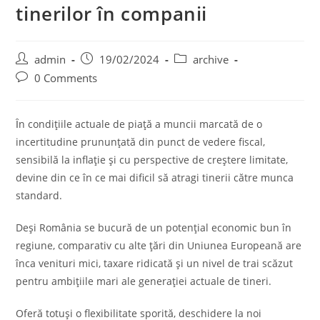
tinerilor în companii
Post
Post
Post
admin
19/02/2024
archive
author:
published:
category:
Post
0 Comments
comments:
Ȋn condiţiile actuale de piaţă a muncii marcată de o
incertitudine prununţată din punct de vedere fiscal,
sensibilă la inflaţie şi cu perspective de creştere limitate,
devine din ce în ce mai dificil să atragi tinerii către munca
standard.
Deşi România se bucură de un potenţial economic bun în
regiune, comparativ cu alte ţări din Uniunea Europeană are
înca venituri mici, taxare ridicată şi un nivel de trai scăzut
pentru ambiţiile mari ale generaţiei actuale de tineri.
Oferă totuşi o flexibilitate sporită, deschidere la noi