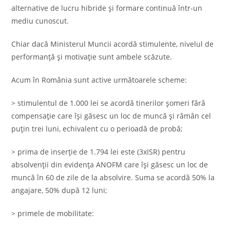
alternative de lucru hibride şi formare continuă într-un
mediu cunoscut.
Chiar dacă Ministerul Muncii acordă stimulente, nivelul de
performanță și motivație sunt ambele scăzute.
Acum în România sunt active următoarele scheme:
> stimulentul de 1.000 lei se acordă tinerilor șomeri fără
compensație care își găsesc un loc de muncă și rămân cel
puțin trei luni, echivalent cu o perioadă de probă;
> prima de inserție de 1.794 lei este (3xISR) pentru
absolvenții din evidența ANOFM care își găsesc un loc de
muncă în 60 de zile de la absolvire. Suma se acordă 50% la
angajare, 50% după 12 luni;
> primele de mobilitate: