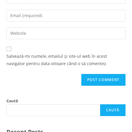
your
name
Enter
or
your
username
email
Enter
to
address
your
comment
to
website
comment
URL
Salvează-mi numele, emailul și site-ul web în acest
(optional)
navigator pentru data viitoare când o să comentez.
Caută
CAUTĂ
Recent Posts