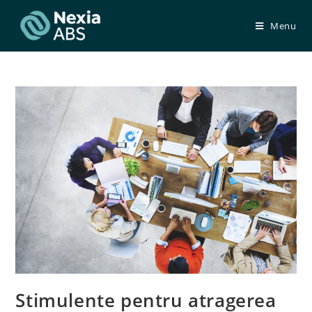
Skip
to
Menu
content
Stimulente pentru atragerea