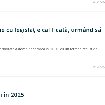
03/04/20
e cu legislaţie calificată, urmând să
rioritate a devenit aderarea la OCDE, cu un termen realist de
06/03/20
i în 2025