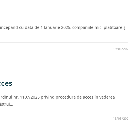
începând cu data de 1 Ianuarie 2025, companiile mici plătitoare şi
19/06/20
cces
Ordinul nr. 1107/2025 privind procedura de acces în vederea
gistrul…
13/05/20