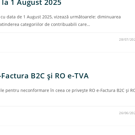
e la 1 August 2025
nd cu data de 1 August 2025, vizează următoarele: diminuarea
xtinderea categoriilor de contribuabili care…
28/07/20
Factura B2C şi RO e-TVA
zile pentru neconformare în ceea ce priveşte RO e-Factura B2C şi R
26/06/20