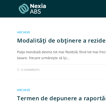
Skip
to
content
ARCHIVE
Modalităţi de obţinere a rezide
Piaţa mondială devine tot mai flexibilă, fiind tot mai fre
taxare. Fiecare urmăreşte să îşi…
0 COMMENTS
ARCHIVE
Termen de depunere a raportăr