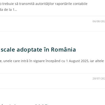
trebuie să transmită autorităților raportările contabile
da de la 1…
06/08/20
iscale adoptate în România
e, unele care intră în vigoare începând cu 1 August 2025, iar altele
28/07/20