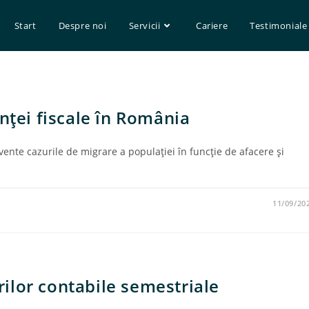
Start
Despre noi
Servicii
Cariere
Testimoniale
nţei fiscale în România
cvente cazurile de migrare a populaţiei în funcţie de afacere şi
11/09/20
ilor contabile semestriale