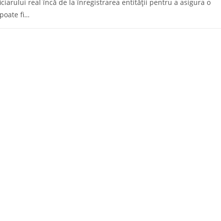
iarului real încă de la înregistrarea entităţii pentru a asigura o
 poate fi…
25/02/20
ermen decalat şi cuprins
 Monitorul Oficial, prevede faptul că firmele vor trebui să depună l
31/01/20
vitate al firmelor, CAEN Rev.3