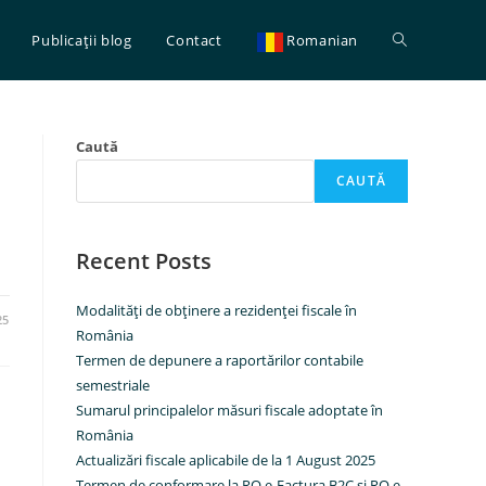
Toggle
Publicaţii blog
Contact
Romanian
website
Caută
CAUTĂ
search
Recent Posts
Modalităţi de obţinere a rezidenţei fiscale în
25
România
Termen de depunere a raportărilor contabile
semestriale
Sumarul principalelor măsuri fiscale adoptate în
România
Actualizări fiscale aplicabile de la 1 August 2025
Termen de conformare la RO e-Factura B2C şi RO e-