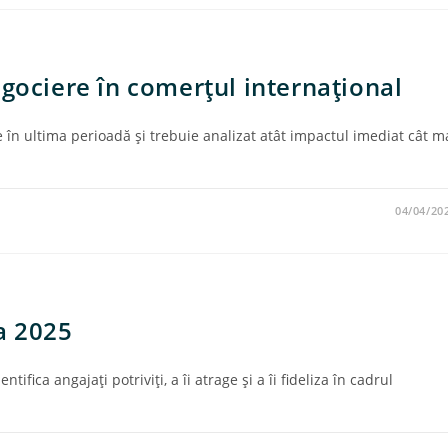
egociere în comerţul internaţional
 în ultima perioadă şi trebuie analizat atât impactul imediat cât m
04/04/20
a 2025
tifica angajaţi potriviţi, a îi atrage şi a îi fideliza în cadrul