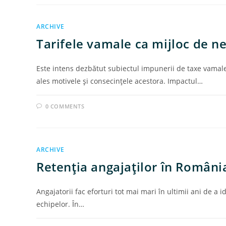
ARCHIVE
Tarifele vamale ca mijloc de n
Este intens dezbătut subiectul impunerii de taxe vamale
ales motivele şi consecinţele acestora. Impactul…
0 COMMENTS
ARCHIVE
Retenţia angajaţilor în Români
Angajatorii fac eforturi tot mai mari în ultimii ani de a iden
echipelor. Ȋn…