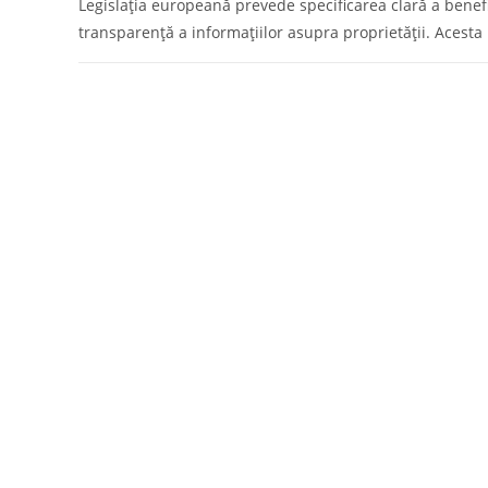
Legislaţia europeană prevede specificarea clară a benefic
transparenţă a informaţiilor asupra proprietăţii. Acesta
0 COMMENTS
ARCHIVE
Situațiile financiare anuale, t
Ordinul Ministerului Finanțelor nr. 107/2025, publicat în
ANAF situațiile financiare și a raportărilor contabile…
0 COMMENTS
ARCHIVE
Actualizarea obiectului de acti