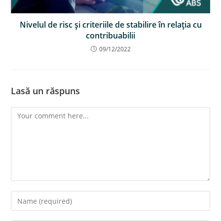
Nivelul de risc şi criteriile de stabilire în relaţia cu
contribuabilii
09/12/2022
Lasă un răspuns
Comment
Enter
your