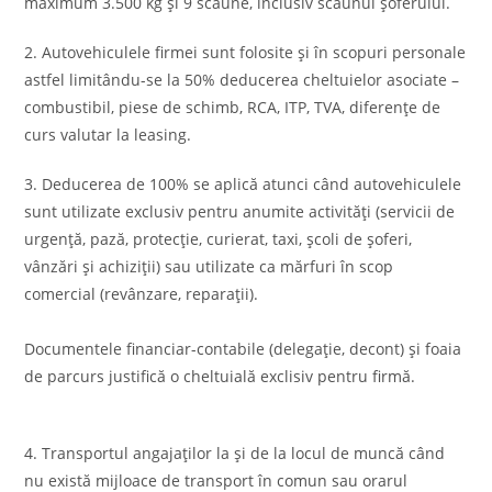
maximum 3.500 kg şi 9 scaune, inclusiv scaunul şoferului.
2. Autovehiculele firmei sunt folosite şi în scopuri personale
astfel limitându-se la 50% deducerea cheltuielor asociate –
combustibil, piese de schimb, RCA, ITP, TVA, diferenţe de
curs valutar la leasing.
3. Deducerea de 100% se aplică atunci când autovehiculele
sunt utilizate exclusiv pentru anumite activităţi (servicii de
urgenţă, pază, protecţie, curierat, taxi, şcoli de şoferi,
vânzări şi achiziţii) sau utilizate ca mărfuri în scop
comercial (revânzare, reparaţii).
Documentele financiar-contabile (delegaţie, decont) şi foaia
de parcurs justifică o cheltuială exclisiv pentru firmă.
4. Transportul angajaţilor la şi de la locul de muncă când
nu există mijloace de transport în comun sau orarul