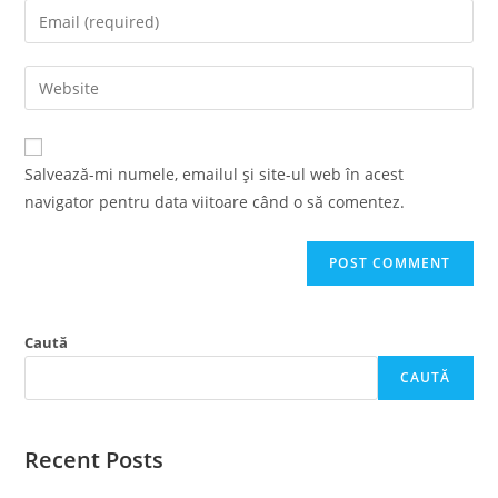
name
Enter
or
your
username
email
Enter
to
address
your
comment
to
website
comment
URL
Salvează-mi numele, emailul și site-ul web în acest
(optional)
navigator pentru data viitoare când o să comentez.
Caută
CAUTĂ
Recent Posts