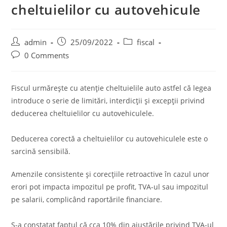
cheltuielilor cu autovehicule
Post
Post
Post
admin
25/09/2022
fiscal
author:
published:
category:
Post
0 Comments
comments:
Fiscul urmăreşte cu atenţie cheltuielile auto astfel că legea
introduce o serie de limitări, interdicţii şi excepţii privind
deducerea cheltuielilor cu autovehiculele.
Deducerea corectă a cheltuielilor cu autovehiculele este o
sarcină sensibilă.
Amenzile consistente şi corecţiile retroactive în cazul unor
erori pot impacta impozitul pe profit, TVA-ul sau impozitul
pe salarii, complicând raportările financiare.
S-a constatat faptul că cca 10% din ajustările privind TVA-ul